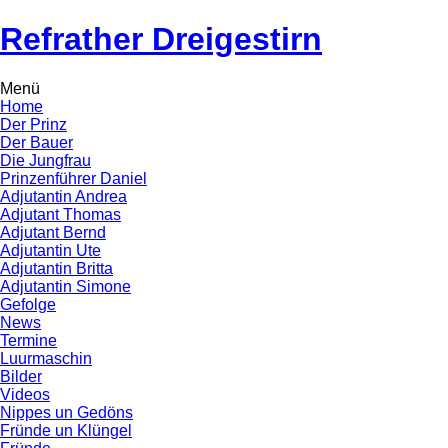
Refrather Dreigestirn
Menü
Home
Der Prinz
Der Bauer
Die Jungfrau
Prinzenführer Daniel
Adjutantin Andrea
Adjutant Thomas
Adjutant Bernd
Adjutantin Ute
Adjutantin Britta
Adjutantin Simone
Gefolge
News
Termine
Luurmaschin
Bilder
Videos
Nippes un Gedöns
Fründe un Klüngel