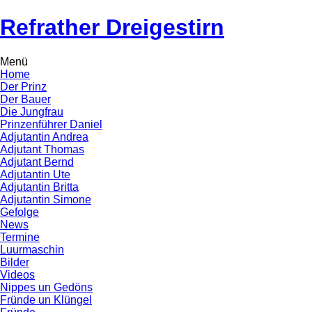
Refrather Dreigestirn
Menü
Home
Der Prinz
Der Bauer
Die Jungfrau
Prinzenführer Daniel
Adjutantin Andrea
Adjutant Thomas
Adjutant Bernd
Adjutantin Ute
Adjutantin Britta
Adjutantin Simone
Gefolge
News
Termine
Luurmaschin
Bilder
Videos
Nippes un Gedöns
Fründe un Klüngel