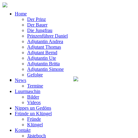
Home
Der Prinz
Der Bauer
Die Jungfrau
Prinzenführer Daniel
Adjutantin Andrea
Adjutant Thomas
Adjutant Bernd
Adjutantin Ute
Adjutantin Britta
Adjutantin Simone
Gefolge
News
Termine
Luurmaschin
Bilder
Videos
Nippes un Gedöns
Fründe un Klüngel
Fründe
Klüngel
Kontakt
Jästeboch